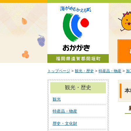
町政情報
トップページ
>
観光・歴史
>
特産品・物産
>
加
観光・歴史
本
観光
特産品・物産
歴史・文化財