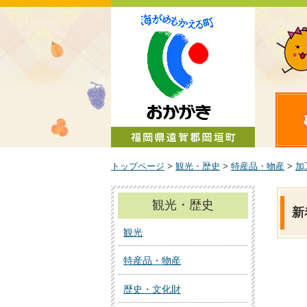
町政情報
トップページ
>
観光・歴史
>
特産品・物産
>
加
観光・歴史
新
観光
特産品・物産
歴史・文化財