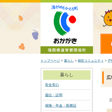
町政情報
トップページ
>
暮らし
>
校区コミュニティ
>
戸
暮らし
広
安全安心
届出・証明
保険・年金・医療証