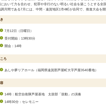
場において力を合わせ、犯罪や非行のない明るい社会を築こうとする全
強調月間である7月には、中間・遠賀地区1市4町が合同で、推進大会を
き
7月12日（日曜日）
受付開始：13時30分
開会：14時
ころ
あしや夢リアホール（福岡県遠賀郡芦屋町大字芦屋3540番地）
容
14時：航空自衛隊芦屋基地 太鼓部「鼓動」の演奏
14時30分：セレモニー