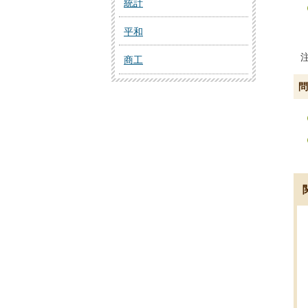
統計
平和
商工
問