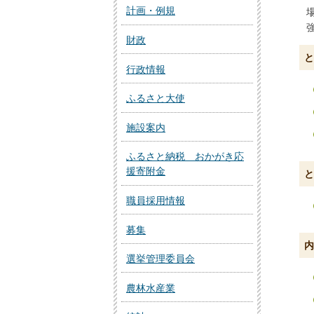
計画・例規
財政
と
行政情報
ふるさと大使
施設案内
ふるさと納税 おかがき応
援寄附金
と
職員採用情報
募集
内
選挙管理委員会
農林水産業