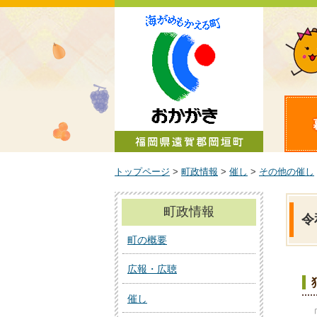
町政情報
トップページ
>
町政情報
>
催し
>
その他の催し
町政情報
令
町の概要
広報・広聴
催し