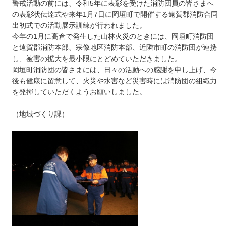
警戒活動の前には、令和5年に表彰を受けた消防団員の皆さまへ
の表彰状伝達式や来年1月7日に岡垣町で開催する遠賀郡消防合同
出初式での活動展示訓練が行われました。
今年の1月に高倉で発生した山林火災のときには、岡垣町消防団
と遠賀郡消防本部、宗像地区消防本部、近隣市町の消防団が連携
し、被害の拡大を最小限にとどめていただきました。
岡垣町消防団の皆さまには、日々の活動への感謝を申し上げ、今
後も健康に留意して、火災や水害など災害時には消防団の組織力
を発揮していただくようお願いしました。
（地域づくり課）