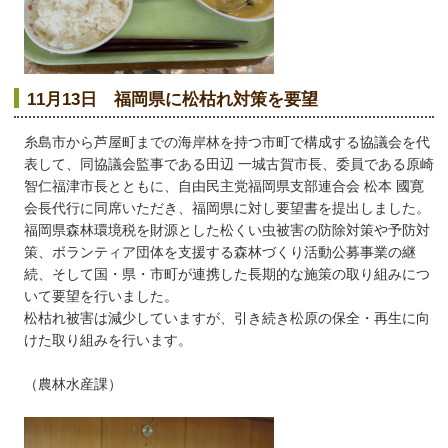
11月13日 福岡県に松枯れ対策を要望
糸島市から芦屋町までの海岸林を持つ市町で構成する協議会を代
表して、同協議会監事である田辺 一城古賀市長、委員である原崎
智仁福津市長とともに、自由民主党福岡県支部連合会 松本 國寛
会長代行に同席いただき、福岡県に対し要望書を提出しました。
福岡県森林環境税を財源とした松くい虫被害の防除対策や予防対
策、ボランティア団体を支援する森林づくり活動公募事業の継
続、そして国・県・市町が連携した長期的な施策の取り組みにつ
いて要望を行いました。
松枯れ被害は減少していますが、引き続き松原の保全・再生に向
けた取り組みを行います。
（農林水産課）