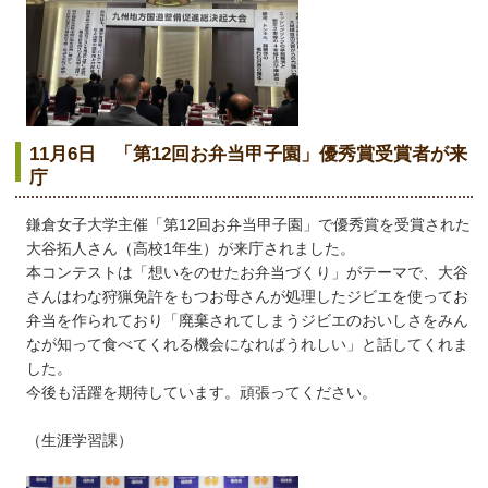
11月6日 「第12回お弁当甲子園」優秀賞受賞者が来
庁
鎌倉女子大学主催「第12回お弁当甲子園」で優秀賞を受賞された
大谷拓人さん（高校1年生）が来庁されました。
本コンテストは「想いをのせたお弁当づくり」がテーマで、大谷
さんはわな狩猟免許をもつお母さんが処理したジビエを使ってお
弁当を作られており「廃棄されてしまうジビエのおいしさをみん
なが知って食べてくれる機会になればうれしい」と話してくれま
した。
今後も活躍を期待しています。頑張ってください。
（生涯学習課）