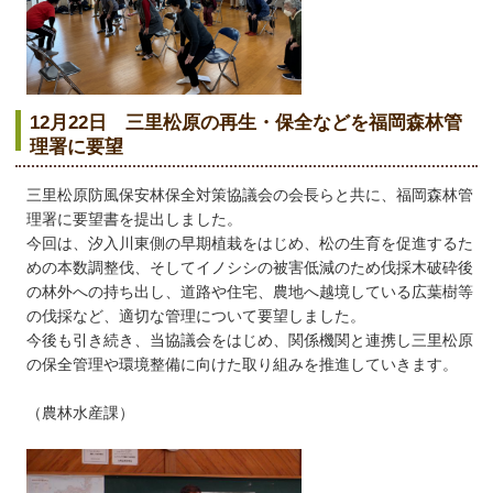
12月22日 三里松原の再生・保全などを福岡森林管
理署に要望
三里松原防風保安林保全対策協議会の会長らと共に、福岡森林管
理署に要望書を提出しました。
今回は、汐入川東側の早期植栽をはじめ、松の生育を促進するた
めの本数調整伐、そしてイノシシの被害低減のため伐採木破砕後
の林外への持ち出し、道路や住宅、農地へ越境している広葉樹等
の伐採など、適切な管理について要望しました。
今後も引き続き、当協議会をはじめ、関係機関と連携し三里松原
の保全管理や環境整備に向けた取り組みを推進していきます。
（農林水産課）