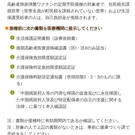
高齢者肺炎球菌ワクチンの定期予防接種の対象者で、住民税非課
税世帯（世帯全員が町民税を課税されていない世帯）および生活
保護受給者の人は、自己負担金が免除されます。
接種前に次の書類を医療機関に提示してください
生活保護証明書類（診療依頼書）
後期高齢者医療資格確認書（区I・区IIのみ該当）
介護保険負担限度額認定証
介護保険特定負担限度額認定証
介護保険料額決定通知書（所得段階1・2・3のものに限
る）
「中国残留邦人等の円滑な帰国の促進並びに永住帰国し
た中国残留邦人等及び特定配偶者の自立の支援に関する
法律」に基づく本人確認証
注：書類が接種時に有効期間内であるか確認してください。
注：対象の人で上記の書類がないときは、事前に健康づくり課で
手続きをしてください。