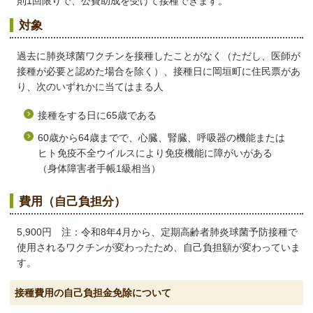
則1回限りで、公費助成を受けて接種できます。
対象
過去に肺炎球菌ワクチンを接種したことがなく（ただし、医師が
接種が必要と認めた場合を除く）、接種日に岡垣町に住民票があ
り、次のいずれかに当てはまる人
接種をする日に65歳である
60歳から64歳までで、心臓、腎臓、呼吸器の機能または
ヒト免疫不全ウイルスにより免疫機能に障がいがある
（身体障害者手帳1級相当）
費用（自己負担分）
5,900円 注：令和8年4月から、定期高齢者肺炎球菌予防接種で
使用されるワクチンが変わったため、自己負担額が変わっていま
す。
接種費用の自己負担金免除について