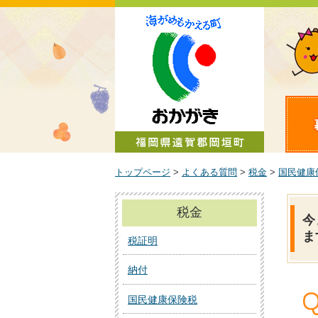
町政情報
トップページ
>
よくある質問
>
税金
>
国民健康
税金
今
ま
税証明
納付
国民健康保険税