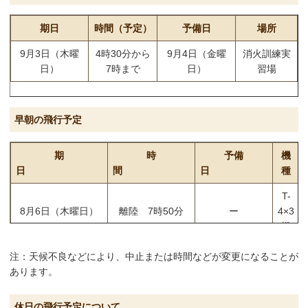
日）
日）
8月4日（火曜
日没から21時ま
8月24日（月曜
期日
時間（予定）
予備日
場所
T-4
日）
で
日）
9月3日（木曜
4時30分から
9月4日（金曜
消火訓練実
8月5日（水曜
8月25日（火曜
日）
7時まで
日）
習場
日）
日）
8月26日（水曜
日）
8月27日（木曜
早朝の飛行予定
日）
8月31日（月曜
期
時
予備
機
日）
日
間
日
種
9月10日（木曜
T-
日）
8月6日（木曜日）
離陸 7時50分
ー
4×3
9月14日（月曜
機
日）
9月15日（火曜
注：天候不良などにより、中止または時間などが変更になることが
日）
あります。
9月7日（月曜
9月16日（水曜
日）
日）
休日の飛行予定について