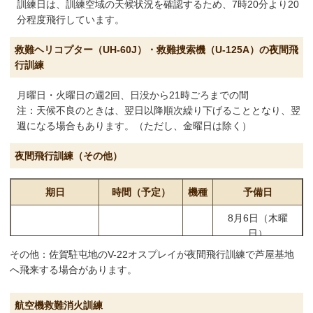
訓練日は、訓練空域の天候状況を確認するため、7時20分より20
分程度飛行しています。
救難ヘリコプター（UH-60J）・救難捜索機（U-125A）の夜間飛
行訓練
月曜日・火曜日の週2回、日没から21時ごろまでの間
注：天候不良のときは、翌日以降順次繰り下げることとなり、翌
週になる場合もあります。（ただし、金曜日は除く）
夜間飛行訓練（その他）
期日
時間（予定）
機種
予備日
8月6日（木曜
日）
8月18日（火曜
その他：佐賀駐屯地のV-22オスプレイが夜間飛行訓練で芦屋基地
日）
へ飛来する場合があります。
8月19日（水曜
日）
航空機救難消火訓練
8月3日（月曜
8月20日（木曜