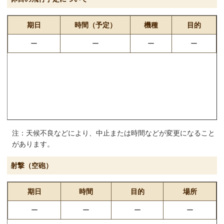
9月8日（火曜
日没から21時ま
9月17日（木曜
T-4
日）
で
日）
9月9日（水曜
9月24日（木曜
期日
時間（予定）
機種
目的
日）
日）
ー
ー
ー
ー
9月28日（月曜
日）
9月29日（火曜
日）
9月30日（水曜
日）
注：天候不良などにより、中止または時間などが変更になること
があります。
射撃（空砲）
期日
時間
目的
場所
ー
ー
ー
ー