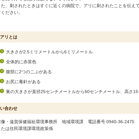
また、刺されたときはすぐに近くの病院で、アリに刺されたことを伝え
てください。
アリとは
大きさが2.5ミリメートルから6ミリメートル
全体的に赤茶色
腹部に2つのこぶがある
お尻に毒針がある
巣の大きさが直径25センチメートルから60センチメートル、高さ1
い合わせ
宗像・遠賀保健福祉環境事務所 地域環境課 電話番号:0940-36-2475
または住民環境課環境政策係