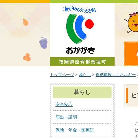
町政情報
トップページ
>
暮らし
>
自然環境・エネルギー
暮らし
ヒ
安全安心
届出・証明
保険・年金・医療証