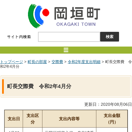
トップページ
>
町長の部屋
>
交際費
>
令和2年度支出明細
> 町長交際費 令
和2年4月分
町長交際費 令和2年4月分
更新日：2020年08月06日
支出区
支出金額
支出日
支出内容等
分
（円）