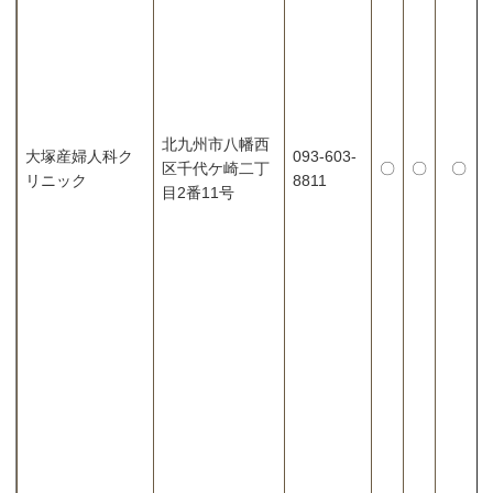
北九州市八幡西
大塚産婦人科ク
093-603-
区千代ケ崎二丁
〇
〇
〇
リニック
8811
目2番11号