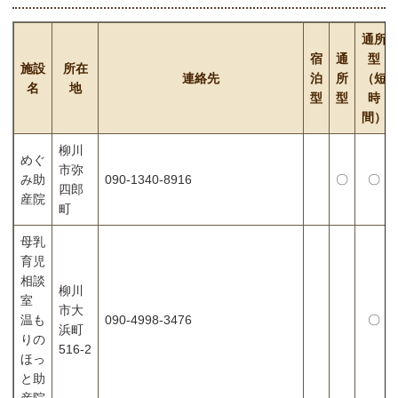
通所
宿
通
型
施設
所在
連絡先
泊
所
（短
名
地
型
型
時
間）
柳川
めぐ
市弥
み助
090-1340-8916
〇
〇
四郎
産院
町
母乳
育児
相談
柳川
室
市大
温も
090-4998-3476
〇
浜町
りの
516-2
ほっ
と助
産院