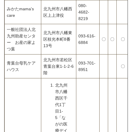
080-
みかたmama's
北九州市八幡西
4682-
care
区上上津役
8219
一般社団法人北
北九州市八幡東
九州助産センタ
093-616-
区枝光本町8番
〇
〇
〇
ー お産の家よ
6884
13号
つ葉
北九州市若松区
青葉台母乳ケア
093-701-
青葉台東1-1-2-6
〇
ハウス
8951
階
北九州
市八幡
西区千
代1丁
目1-
5「な
がの医
療デイ