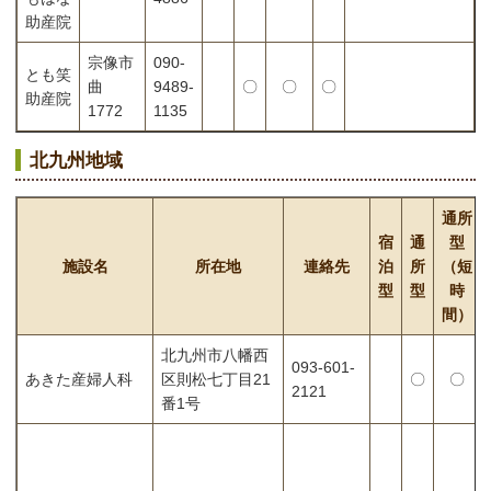
助産院
宗像市
090-
とも笑
曲
9489-
〇
〇
〇
助産院
1772
1135
北九州地域
通所
宿
通
型
施設名
所在地
連絡先
泊
所
（短
型
型
時
間）
北九州市八幡西
093-601-
あきた産婦人科
区則松七丁目21
〇
〇
2121
番1号