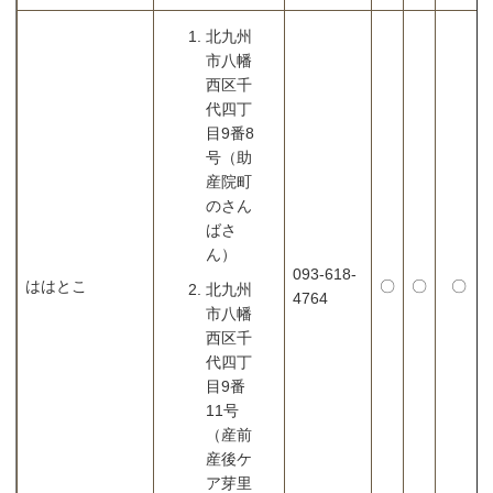
北九州
市八幡
西区千
代四丁
目9番8
号（助
産院町
のさん
ばさ
ん）
093-618-
ははとこ
〇
〇
〇
北九州
4764
市八幡
西区千
代四丁
目9番
11号
（産前
産後ケ
ア芽里