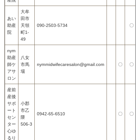
大牟
あい
田市
助産
天領
090-2503-5734
〇
院
町1-
49
nym
助産
八女
師ケ
市馬
nymmidwifecaresalon@gmail.com
〇
〇
アサ
場
ロン
産前
産後
サポ
小郡
ート
市乙
0942-65-6510
〇
〇
セン
隈
ター
506-3
心ゆ
るり