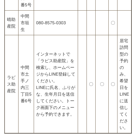
番5号
中間
晴助
市垣
080-8575-0303
〇
産院
生
居宅
訪問
インターネットで
型の
「ラピス助産院」を
予約
中間
検索し、ホームペー
の
市土
ジからLINE登録して
み、
ラピ
手ノ
ください。
希望
ス助
〇
〇
〇
内三
LINEに氏名、ふりが
日を
産院
丁目5
な、生年月日を送信
LINE
番6号
してください。トー
に送
ク画面下のメニュー
信し
から予約できます。
てく
ださ
い。