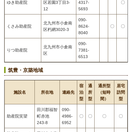
ゆき助産院
区若園3丁目3-
4317-
〇
12
5693
090-
北九州市小倉南
くさみ助産院
8624-
〇
〇
区朽網3020-3
8040
090-
北九州市小倉南
りつ助産院
7381-
区
6513
筑豊・京築地域
宿
通
通所型
居宅
施設名
所在地
連絡先
泊
所
（短時
訪問
型
型
間）
型
田川郡福智
090-
助産院笑望
町赤池
4986-
〇
〇
〇
〇
243-8
6952