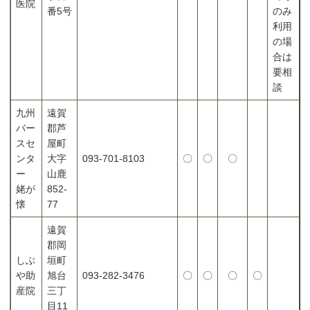
医院
番5号
のみ
利用
の場
合は
要相
談
九州
遠賀
バー
郡芦
スセ
屋町
ンタ
大字
093-701-8103
〇
〇
〇
ー
山鹿
姥が
852-
懐
77
遠賀
郡岡
しぶ
垣町
や助
旭台
093-282-3476
〇
〇
〇
〇
産院
三丁
目11