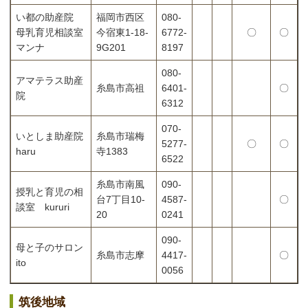
い都の助産院
福岡市西区
080-
母乳育児相談室
今宿東1-18-
6772-
〇
〇
マンナ
9G201
8197
080-
アマテラス助産
糸島市高祖
6401-
〇
院
6312
070-
いとしま助産院
糸島市瑞梅
5277-
〇
〇
haru
寺1383
6522
糸島市南風
090-
授乳と育児の相
台7丁目10-
4587-
〇
談室 kururi
20
0241
090-
母と子のサロン
糸島市志摩
4417-
〇
ito
0056
筑後地域