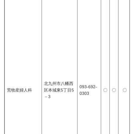
北九州市八幡西
093-692-
荒牧産婦人科
区本城東5丁目5
〇
〇
〇
0303
－3