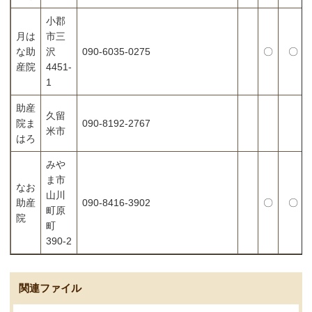
小郡
月は
市三
な助
沢
090-6035-0275
〇
〇
産院
4451-
1
助産
久留
院ま
090-8192-2767
米市
はろ
みや
ま市
なお
山川
助産
090-8416-3902
〇
〇
町原
院
町
390-2
関連ファイル