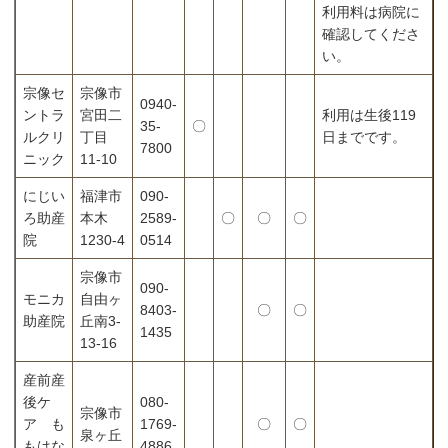
利用料は病院に
確認してくださ
い。
宗像セ
宗像市
0940-
ントラ
宮田二
利用は生後119
35-
〇
ルクリ
丁目
日までです。
7800
ニック
11-10
にじい
福津市
090-
ろ助産
本木
2589-
〇
〇
〇
院
1230-4
0514
宗像市
090-
モニカ
自由ヶ
8403-
〇
〇
助産院
丘南3-
1435
13-16
産前産
後ケ
080-
宗像市
ア も
1769-
〇
〇
泉ヶ丘
もはな
4886