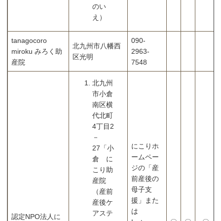
のい
え）
tanagocoro
090-
北九州市八幡西
miroku みろく助
2963-
区光明
産院
7548
北九州
市小倉
南区横
代北町
4丁目2
－
にこりホ
27「小
ームペー
倉 に
ジの「産
こり助
前産後の
産院
母子支
（産前
援」また
産後ケ
は
アステ
認定NPO法人に