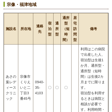
宗像・福津地域
通所
居
宿
通
型
宅
連絡
施設名
所在地
泊
所
（短
訪
備考
先
型
型
時
問
間）
型
利用はこの病院
で出産した人、
宿泊型は生後1
か月、通所型・
通所型（短時
あさの
宗像市
間）は生後2カ
葉レデ
くりえ
0940-
月までに限りま
ィース
いと二
35-
〇
〇
〇
す。
クリニ
丁目3
4103
宿泊型を利用す
ック
番45号
るときは病院と
相談が必要で
す。利用時間・