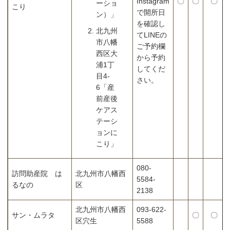
Instagram
〇
〇
〇
ーショ
こり
で開所日
ン）」
を確認し
北九州
てLINEの
市八幡
ご予約欄
西区大
から予約
浦1丁
してくだ
目4-
さい。
6「産
前産後
ケアス
テーシ
ョンに
こり」
080-
訪問助産院 は
北九州市八幡西
5584-
るなの
区
2138
北九州市八幡西
093-622-
サン・ムラタ
〇
〇
区穴生
5588