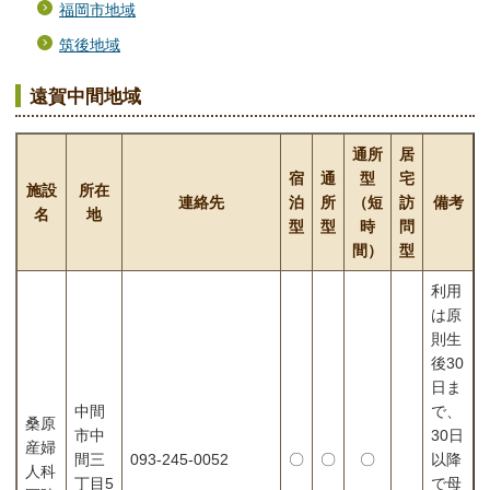
福岡市地域
筑後地域
遠賀中間地域
通所
居
宿
通
型
宅
施設
所在
連絡先
泊
所
（短
訪
備考
名
地
型
型
時
問
間）
型
利用
は原
則生
後30
日ま
中間
で、
桑原
市中
30日
産婦
間三
093-245-0052
〇
〇
〇
以降
人科
丁目5
で母