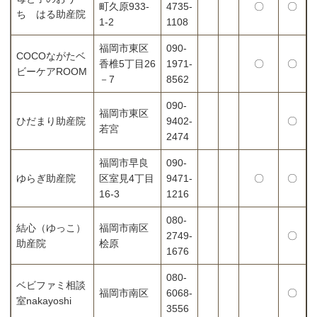
町久原933-
4735-
〇
〇
ち はる助産院
1-2
1108
福岡市東区
090-
COCOながたベ
香椎5丁目26
1971-
〇
〇
ビーケアROOM
－7
8562
090-
福岡市東区
ひだまり助産院
9402-
〇
若宮
2474
福岡市早良
090-
ゆらぎ助産院
区室見4丁目
9471-
〇
〇
16-3
1216
080-
結心（ゆっこ）
福岡市南区
2749-
〇
助産院
桧原
1676
080-
ベビファミ相談
福岡市南区
6068-
〇
室nakayoshi
3556