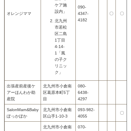
ケア施
090-
設内」
オレンジママ
4347-
〇
〇
4182
北九州
市若松
区二島
1丁目
4-14-
1「風
の子ク
リニッ
ク」
出張産前産後ケ
北九州市小倉南
080-
アーほんわか助
区葛原本町5丁
6438-
産院
目
4297
SalonMam&Baby
北九州市小倉南
093-982-
〇
ぽっかぽか
区山手1-10-3
4055
北九州市小倉南
070-