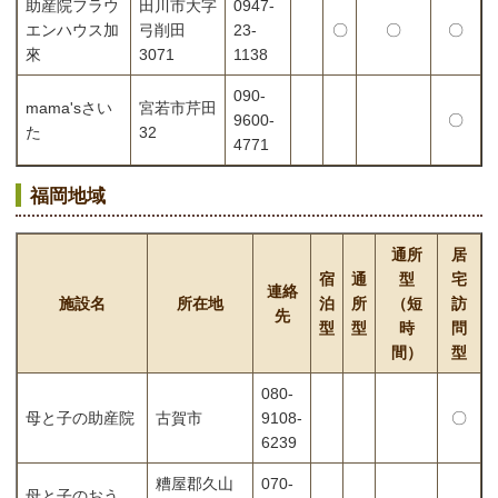
助産院フラウ
田川市大字
0947-
エンハウス加
弓削田
23-
〇
〇
〇
來
3071
1138
090-
mama'sさい
宮若市芹田
9600-
〇
た
32
4771
福岡地域
通所
居
宿
通
型
宅
連絡
施設名
所在地
泊
所
（短
訪
先
型
型
時
問
間）
型
080-
母と子の助産院
古賀市
9108-
〇
6239
糟屋郡久山
070-
母と子のおう