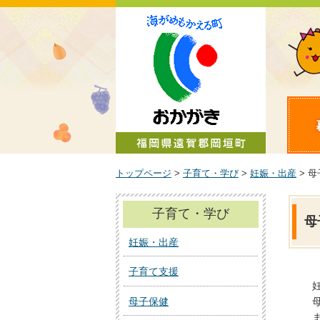
町政情報
トップページ
>
子育て・学び
>
妊娠・出産
> 
子育て・学び
母
妊娠・出産
子育て支援
母子保健