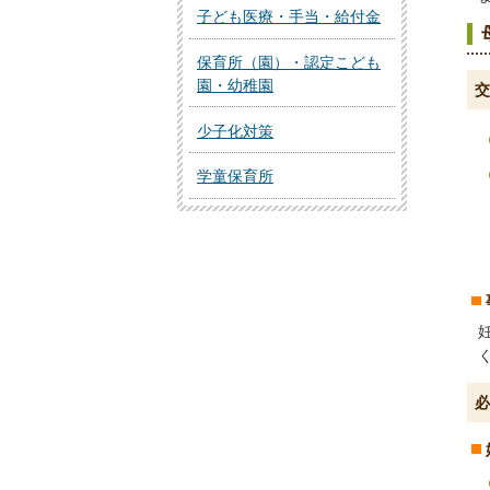
子ども医療・手当・給付金
保育所（園）・認定こども
園・幼稚園
交
少子化対策
学童保育所
必