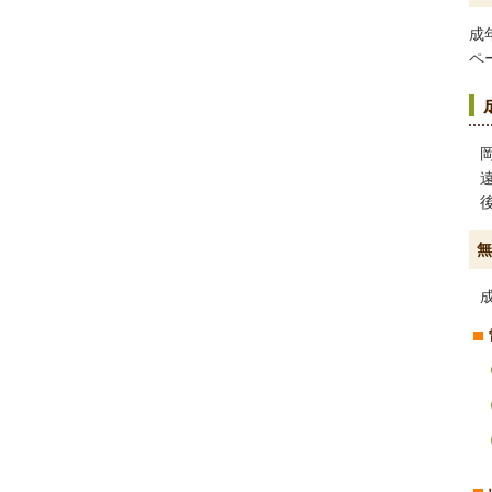
成
ペ
無