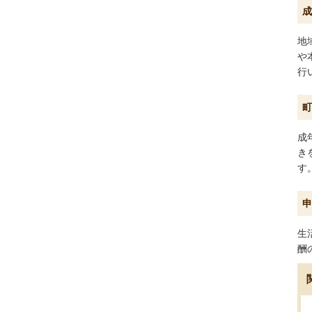
成
地
や
行
町
成
き
す
申
生
酬