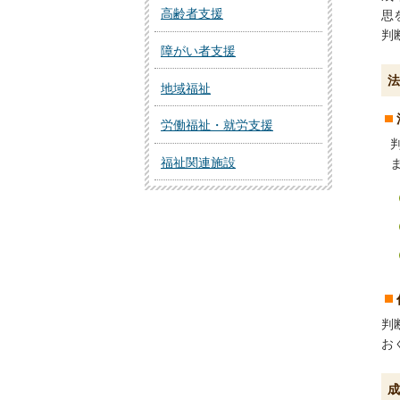
高齢者支援
思
判
障がい者支援
法
地域福祉
労働福祉・就労支援
福祉関連施設
判
お
成