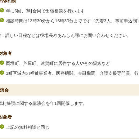
出張相談
年に6回、3町合同で出張相談を行います
相談時間は13時30分から16時30分までです（先着3人、事前申込制
注：詳しい日程などは役場長寿あんしん課にお問い合わせください。
対象者
岡垣町、芦屋町、遠賀町に居住する人やその親族など
3町区域内の福祉事業者、医療機関、金融機関、介護支援専門員、
演会
利擁護に関する講演会を年1回開催します。
対象者
上記の無料相談と同じ