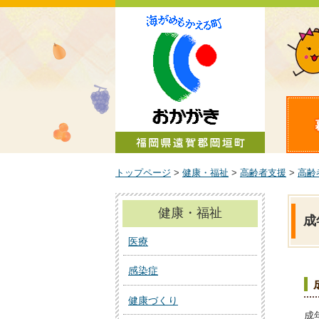
町政情報
トップページ
>
健康・福祉
>
高齢者支援
>
高齢
健康・福祉
成
医療
感染症
健康づくり
成