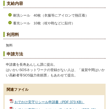
支給内容
耐洗シール 40枚（衣服等にアイロンで熱圧着）
蓄光シール 10枚（杖や鞄などに貼付）
利用料
無料
申請方法
申請書を長寿あんしん課に提出。
はいかいSOSネットワークの登録がない人は、「遠賀中間はいか
い高齢者等SOS協力依頼票」もあわせて提出。
関連ファイル
おでかけ見守りシール申請書（PDF:373 KB）