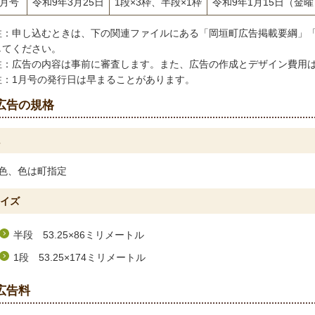
4月号
令和9年3月25日
1段×3枠、半段×1枠
令和9年1月15日（金
注：申し込むときは、下の関連ファイルにある「岡垣町広告掲載要綱」
してください。
注：広告の内容は事前に審査します。また、広告の作成とデザイン費用
注：1月号の発行日は早まることがあります。
広告の規格
2色、色は町指定
イズ
半段 53.25×86ミリメートル
1段 53.25×174ミリメートル
広告料