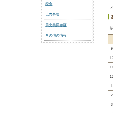
税金
広告募集
男女共同参画
その他の情報
1
1
1