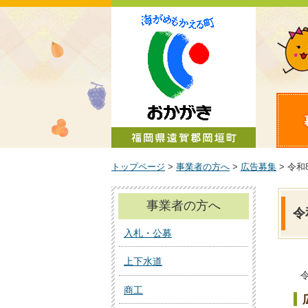
町政情報
トップページ
>
事業者の方へ
>
広告募集
> 令
事業者の方へ
令
入札・公募
上下水道
商工