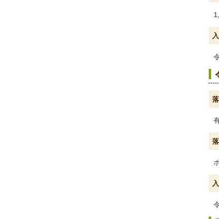
1
入
落
落
入