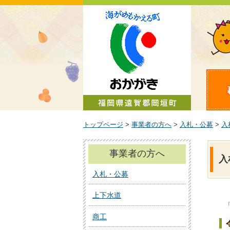
町政情報
トップページ
>
事業者の方へ
>
入札・公募
>
入
事業者の方へ
入
入札・公募
上下水道
商工