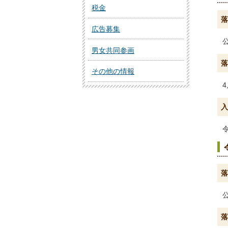
税金
落
広告募集
男女共同参画
落
その他の情報
4
入
落
落