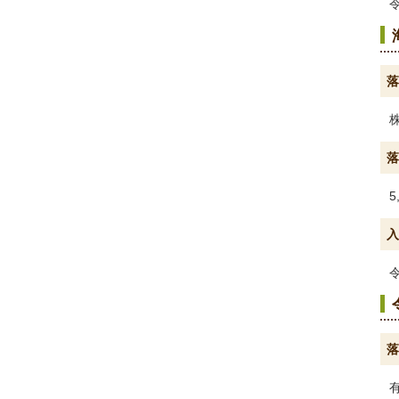
落
落
5
入
落