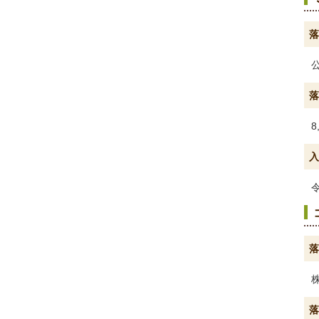
落
落
8
入
落
落