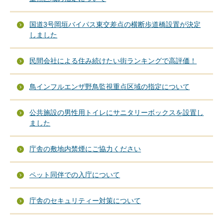
国道3号岡垣バイパス東交差点の横断歩道橋設置が決定
しました
民間会社による住み続けたい街ランキングで高評価！
鳥インフルエンザ野鳥監視重点区域の指定について
公共施設の男性用トイレにサニタリーボックスを設置し
ました
庁舎の敷地内禁煙にご協力ください
ペット同伴での入庁について
庁舎のセキュリティー対策について