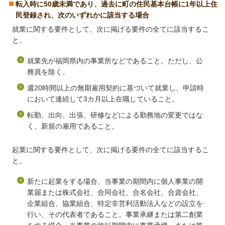
転入時に50歳未満であり、過去に町の住民基本台帳に1年以上住
民登録され、次のいずれかに該当する場合
就業に関する要件として、次に掲げる要件の全てに該当するこ
と。
就業先が福岡県内の事業所などであること。ただし、公
務員を除く。
週20時間以上の無期雇用契約に基づいて就業し、申請時
において連続して3カ月以上在職していること。
転勤、出向、出張、研修などによる勤務地の変更ではな
く、新規の雇用であること。
起業に関する要件として、次に掲げる要件の全てに該当するこ
と。
新たに起業をする場合、当事業の期間内に個人事業の開
業届または株式会社、合同会社、合名会社、合資会社、
企業組合、協業組合、特定非営利活動法人などの設立を
行い、その代表者であること。事業承継または第二創業