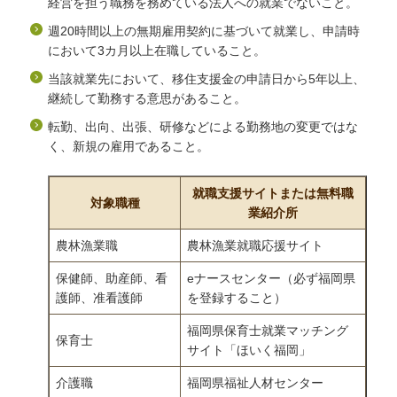
経営を担う職務を務めている法人への就業でないこと。
週20時間以上の無期雇用契約に基づいて就業し、申請時
において3カ月以上在職していること。
当該就業先において、移住支援金の申請日から5年以上、
継続して勤務する意思があること。
転勤、出向、出張、研修などによる勤務地の変更ではな
く、新規の雇用であること。
就職支援サイトまたは無料職
対象職種
業紹介所
農林漁業職
農林漁業就職応援サイト
保健師、助産師、看
eナースセンター（必ず福岡県
護師、准看護師
を登録すること）
福岡県保育士就業マッチング
保育士
サイト「ほいく福岡」
介護職
福岡県福祉人材センター