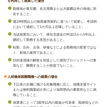
を利用して就業した場合
勤務地が東京圏、名古屋圏または大阪圏以外の地域に所
在すること。
週20時間以上の無期雇用契約に基づいて就業し、申請時
において連続して3カ月以上在職していること。
当該就業先において、移住支援金の申請日から5年以上、
継続して勤務する意思があること。
転勤、出向、出張、研修などによる勤務地の変更ではな
く、新規の雇用であること。
目的達成後の解散を前提とした個別プロジェクトへの参
加など、離職することが前提でないこと。
人材確保困難職種への就業の場合
下記表の左欄に掲げる対象職種に応じ、就職支援サイト
または無料職業紹介所により福岡県内の事業所などに就
職していること。
就業者にとって3親等以内の親族が代表者、取締役などの