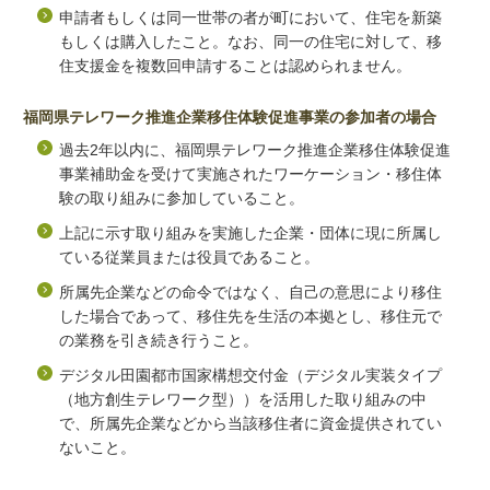
申請者もしくは同一世帯の者が町において、住宅を新築
もしくは購入したこと。なお、同一の住宅に対して、移
住支援金を複数回申請することは認められません。
福岡県テレワーク推進企業移住体験促進事業の参加者の場合
過去2年以内に、福岡県テレワーク推進企業移住体験促進
事業補助金を受けて実施されたワーケーション・移住体
験の取り組みに参加していること。
上記に示す取り組みを実施した企業・団体に現に所属し
ている従業員または役員であること。
所属先企業などの命令ではなく、自己の意思により移住
した場合であって、移住先を生活の本拠とし、移住元で
の業務を引き続き行うこと。
デジタル田園都市国家構想交付金（デジタル実装タイプ
（地方創生テレワーク型））を活用した取り組みの中
で、所属先企業などから当該移住者に資金提供されてい
ないこと。